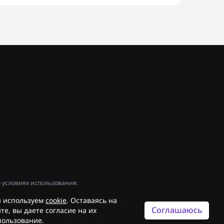
 условиях использования.
 используем
cookie
. Оставаясь на
Соглашаюсь
те, вы даете согласие на их
пользование.