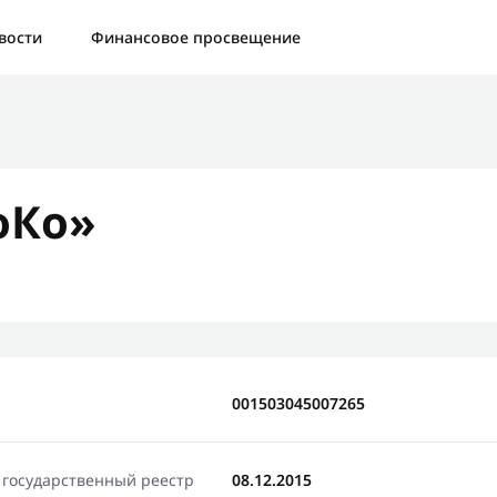
а:
Контактная форма не найдена.
вости
Финансовое просвещение
бо, что написали нам
яжемся с Вами в ближайшее время и сообщим результат
оКо»
Отправить новый запрос
001503045007265
 государственный реестр
08.12.2015