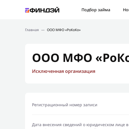
Ошибк
Подбор займа
Но
Подбор займа
Спаси
Главная
—
ООО МФО «РоКоКо»
Новости
Мы св
Финансовое просвещение
ООО МФО «РоК
Исключенная организация
Регистрационный номер записи
Дата внесения сведений о юридическом лице в