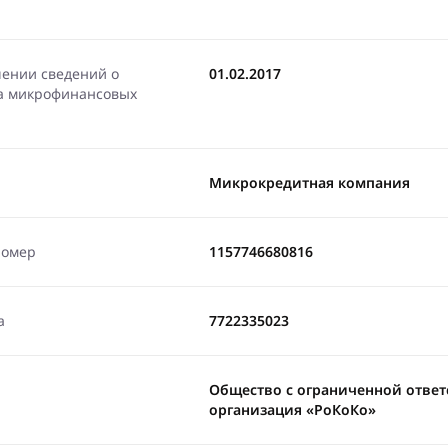
чении сведений о
01.02.2017
ра микрофинансовых
Микрокредитная компания
номер
1157746680816
а
7722335023
Общество с ограниченной отве
организация «РоКоКо»