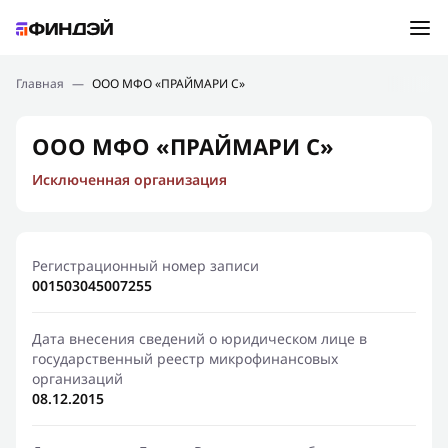
Ошибка:
Контактная форма не найдена.
Подбор займа
Главная
—
ООО МФО «ПРАЙМАРИ С»
Спасибо, что написали нам
Мы свяжемся с Вами в ближайшее время и сообщим
Новости
ООО МФО «ПРАЙМАРИ С»
результат
Исключенная организация
Отправить новый запрос
Финансовое просвещение
Регистрационный номер записи
001503045007255
Дата внесения сведений о юридическом лице в
государственный реестр микрофинансовых
организаций
08.12.2015