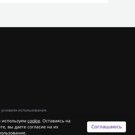
 условиях использования.
 используем
cookie
. Оставаясь на
Соглашаюсь
те, вы даете согласие на их
пользование.