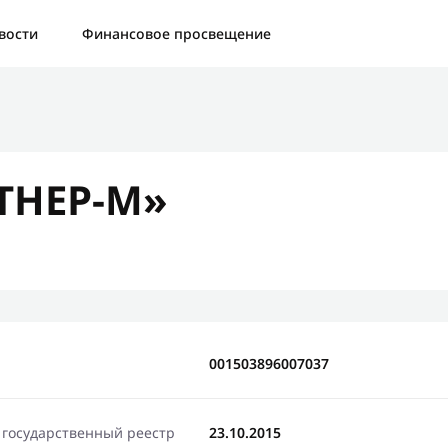
а:
Контактная форма не найдена.
вости
Финансовое просвещение
бо, что написали нам
яжемся с Вами в ближайшее время и сообщим результат
ТНЕР-М»
Отправить новый запрос
001503896007037
 государственный реестр
23.10.2015