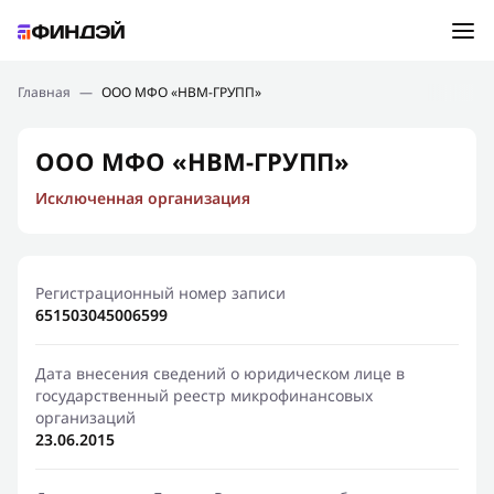
Ошибка:
Контактная форма не найдена.
Подбор займа
Главная
—
ООО МФО «НВМ-ГРУПП»
Спасибо, что написали нам
Мы свяжемся с Вами в ближайшее время и сообщим
Новости
ООО МФО «НВМ-ГРУПП»
результат
Исключенная организация
Отправить новый запрос
Финансовое просвещение
Регистрационный номер записи
651503045006599
Дата внесения сведений о юридическом лице в
государственный реестр микрофинансовых
организаций
23.06.2015