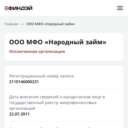
Ошибка:
Контактная форма не найдена.
Подбор займа
Главная
—
ООО МФО «Народный займ»
Спасибо, что написали нам
Мы свяжемся с Вами в ближайшее время и сообщим
Новости
ООО МФО «Народный займ»
результат
Исключенная организация
Отправить новый запрос
Финансовое просвещение
Регистрационный номер записи
2110146000231
Дата внесения сведений о юридическом лице в
государственный реестр микрофинансовых
организаций
22.07.2011