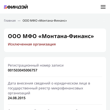
Ошибка:
Контактная форма не найдена.
Подбор займа
Главная
—
ООО МФО «Монтана-Финанс»
Спасибо, что написали нам
Мы свяжемся с Вами в ближайшее время и сообщим
Новости
ООО МФО «Монтана-Финанс»
результат
Исключенная организация
Отправить новый запрос
Финансовое просвещение
Регистрационный номер записи
001503045006757
Дата внесения сведений о юридическом лице в
государственный реестр микрофинансовых
организаций
24.08.2015