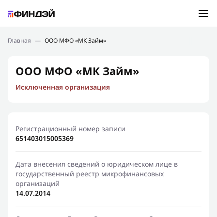
Ошибка:
Контактная форма не найдена.
Подбор займа
Главная
—
ООО МФО «МК Займ»
Спасибо, что написали нам
Мы свяжемся с Вами в ближайшее время и сообщим
Новости
ООО МФО «МК Займ»
результат
Исключенная организация
Отправить новый запрос
Финансовое просвещение
Регистрационный номер записи
651403015005369
Дата внесения сведений о юридическом лице в
государственный реестр микрофинансовых
организаций
14.07.2014