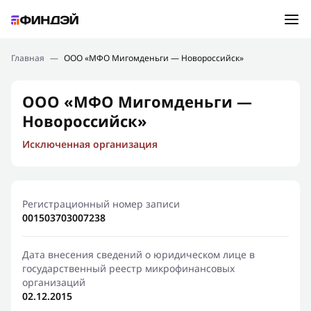
Ошибка:
Контактная форма не найдена.
Подбор займа
Главная
—
ООО «МФО Мигомденьги — Новороссийск»
Спасибо, что написали нам
Мы свяжемся с Вами в ближайшее время и сообщим
Новости
ООО «МФО Мигомденьги —
результат
Новороссийск»
Отправить новый запрос
Финансовое просвещение
Исключенная организация
Регистрационный номер записи
001503703007238
Дата внесения сведений о юридическом лице в
государственный реестр микрофинансовых
организаций
02.12.2015