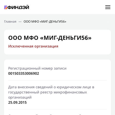
Ошибка:
Контактная форма не найдена.
Подбор займа
Главная
—
ООО МФО «МИГ-ДЕНЬГИ56»
Спасибо, что написали нам
Мы свяжемся с Вами в ближайшее время и сообщим
Новости
ООО МФО «МИГ-ДЕНЬГИ56»
результат
Исключенная организация
Отправить новый запрос
Финансовое просвещение
Регистрационный номер записи
001503353006902
Дата внесения сведений о юридическом лице в
государственный реестр микрофинансовых
организаций
25.09.2015