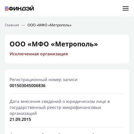
Ошибка:
Контактная форма не найдена.
Подбор займа
Главная
—
ООО «МФО «Метрополь»
Спасибо, что написали нам
Мы свяжемся с Вами в ближайшее время и сообщим
Новости
ООО «МФО «Метрополь»
результат
Исключенная организация
Отправить новый запрос
Финансовое просвещение
Регистрационный номер записи
001503045006836
Дата внесения сведений о юридическом лице в
государственный реестр микрофинансовых
организаций
21.09.2015