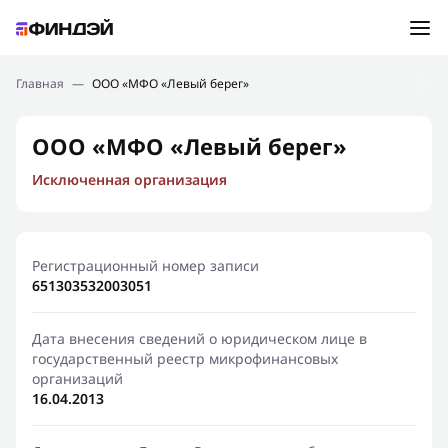
Ошибка:
Контактная форма не найдена.
Подбор займа
Главная
—
ООО «МФО «Левый берег»
Спасибо, что написали нам
Мы свяжемся с Вами в ближайшее время и сообщим
Новости
ООО «МФО «Левый берег»
результат
Исключенная организация
Отправить новый запрос
Финансовое просвещение
Регистрационный номер записи
651303532003051
Дата внесения сведений о юридическом лице в
государственный реестр микрофинансовых
организаций
16.04.2013