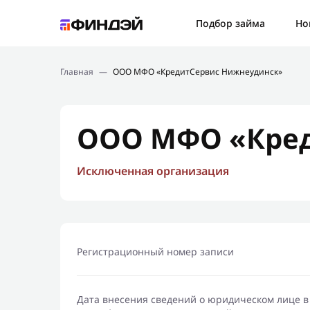
Ошибк
Подбор займа
Но
Подбор займа
Спаси
Главная
—
ООО МФО «КредитСервис Нижнеудинск»
Новости
Мы св
Финансовое просвещение
ООО МФО «Кред
Исключенная организация
Регистрационный номер записи
Дата внесения сведений о юридическом лице в