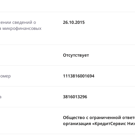
чении сведений о
26.10.2015
ра микрофинансовых
Отсутствует
номер
1113816001694
а
3816013296
Общество с ограниченной отве
организация «КредитСервис Ни