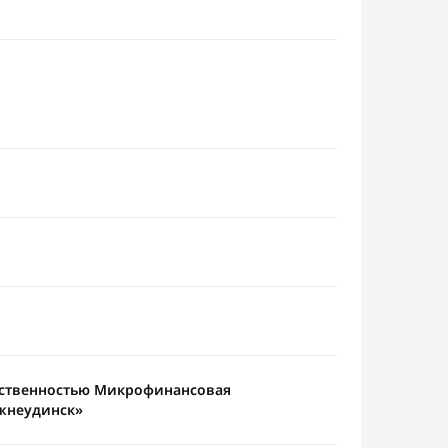
тственностью Микрофинансовая
жнеудинск»