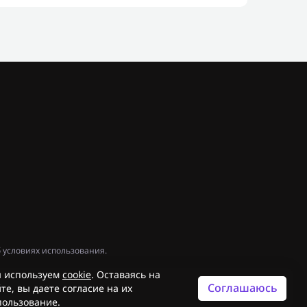
 условиях использования.
 используем
cookie
. Оставаясь на
Соглашаюсь
те, вы даете согласие на их
пользование.