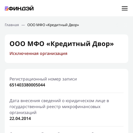
Ошибка:
Контактная форма не найдена.
Подбор займа
Главная
—
ООО МФО «Кредитный Двор»
Спасибо, что написали нам
Мы свяжемся с Вами в ближайшее время и сообщим
Новости
ООО МФО «Кредитный Двор»
результат
Исключенная организация
Отправить новый запрос
Финансовое просвещение
Регистрационный номер записи
651403380005044
Дата внесения сведений о юридическом лице в
государственный реестр микрофинансовых
организаций
22.04.2014