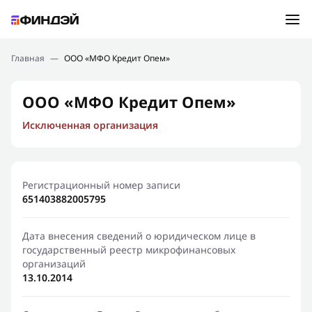
Ошибка:
Контактная форма не найдена.
Подбор займа
Главная
—
ООО «МФО Кредит Опем»
Спасибо, что написали нам
Мы свяжемся с Вами в ближайшее время и сообщим
Новости
ООО «МФО Кредит Опем»
результат
Исключенная организация
Отправить новый запрос
Финансовое просвещение
Регистрационный номер записи
651403882005795
Дата внесения сведений о юридическом лице в
государственный реестр микрофинансовых
организаций
13.10.2014