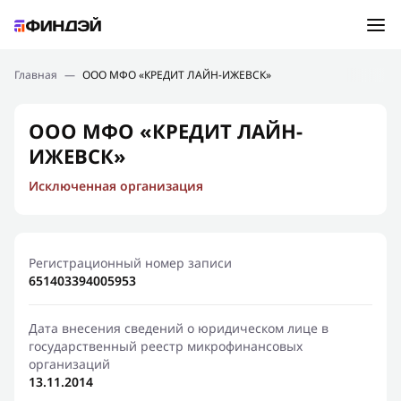
Ошибка:
Контактная форма не найдена.
Подбор займа
Главная
—
ООО МФО «КРЕДИТ ЛАЙН-ИЖЕВСК»
Спасибо, что написали нам
Мы свяжемся с Вами в ближайшее время и сообщим
Новости
ООО МФО «КРЕДИТ ЛАЙН-
результат
ИЖЕВСК»
Отправить новый запрос
Финансовое просвещение
Исключенная организация
Регистрационный номер записи
651403394005953
Дата внесения сведений о юридическом лице в
государственный реестр микрофинансовых
организаций
13.11.2014