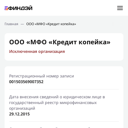
Ошибка:
Контактная форма не найдена.
Подбор займа
Главная
—
ООО «МФО «Кредит копейка»
Спасибо, что написали нам
Мы свяжемся с Вами в ближайшее время и сообщим
Новости
ООО «МФО «Кредит копейка»
результат
Исключенная организация
Отправить новый запрос
Финансовое просвещение
Регистрационный номер записи
001503569007352
Дата внесения сведений о юридическом лице в
государственный реестр микрофинансовых
организаций
29.12.2015