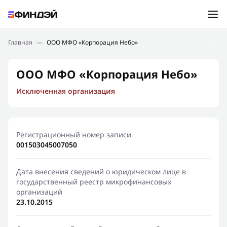
Ошибка:
Контактная форма не найдена.
Подбор займа
Главная
—
ООО МФО «Корпорация Небо»
Спасибо, что написали нам
Мы свяжемся с Вами в ближайшее время и сообщим
Новости
ООО МФО «Корпорация Небо»
результат
Исключенная организация
Отправить новый запрос
Финансовое просвещение
Регистрационный номер записи
001503045007050
Дата внесения сведений о юридическом лице в
государственный реестр микрофинансовых
организаций
23.10.2015