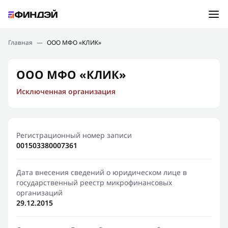
Ошибка:
Контактная форма не найдена.
Подбор займа
Главная
—
ООО МФО «КЛИК»
Спасибо, что написали нам
Мы свяжемся с Вами в ближайшее время и сообщим
Новости
ООО МФО «КЛИК»
результат
Исключенная организация
Отправить новый запрос
Финансовое просвещение
Регистрационный номер записи
001503380007361
Дата внесения сведений о юридическом лице в
государственный реестр микрофинансовых
организаций
29.12.2015