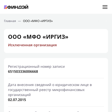
Ошибка:
Контактная форма не найдена.
Подбор займа
Главная
—
ООО «МФО «ИРГИЗ»
Спасибо, что написали нам
Мы свяжемся с Вами в ближайшее время и сообщим
Новости
ООО «МФО «ИРГИЗ»
результат
Исключенная организация
Отправить новый запрос
Финансовое просвещение
Регистрационный номер записи
651503336006668
Дата внесения сведений о юридическом лице в
государственный реестр микрофинансовых
организаций
02.07.2015