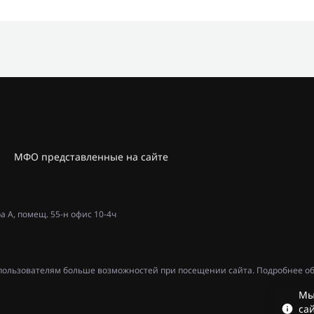
МФО представленные на сайте
ра А, помещ. 55-н офис 10-4ч
ь пользователям больше возможностей при посещении сайта. Подробнее об
Мы
сай