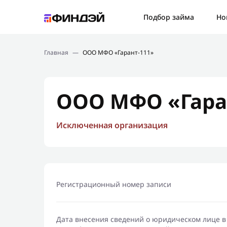
Ошибк
Подбор займа
Но
Подбор займа
Спаси
Главная
—
ООО МФО «Гарант-111»
Новости
Мы св
Финансовое просвещение
ООО МФО «Гара
Исключенная организация
Регистрационный номер записи
Дата внесения сведений о юридическом лице в