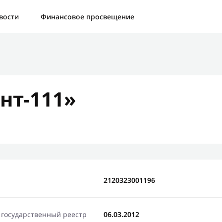
а:
Контактная форма не найдена.
вости
Финансовое просвещение
бо, что написали нам
яжемся с Вами в ближайшее время и сообщим результат
нт-111»
Отправить новый запрос
2120323001196
 государственный реестр
06.03.2012