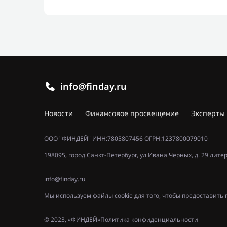
info@finday.ru
Новости
Финансовое просвещение
Эксперты
ООО "ФИНДЕЙ" ИНН:7805807456 ОГРН:1237800079010
198095, город Санкт-Петербург, ул Ивана Черных, д. 29 лите
info@finday.ru
Мы используем файлы cookie для того, чтобы предоставит
© 2023, «ФИНДЕЙ»
Политика конфиденциальности