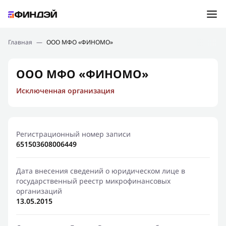
Ошибка:
Контактная форма не найдена.
Подбор займа
Главная
—
ООО МФО «ФИНОМО»
Спасибо, что написали нам
Мы свяжемся с Вами в ближайшее время и сообщим
Новости
ООО МФО «ФИНОМО»
результат
Исключенная организация
Отправить новый запрос
Финансовое просвещение
Регистрационный номер записи
651503608006449
Дата внесения сведений о юридическом лице в
государственный реестр микрофинансовых
организаций
13.05.2015