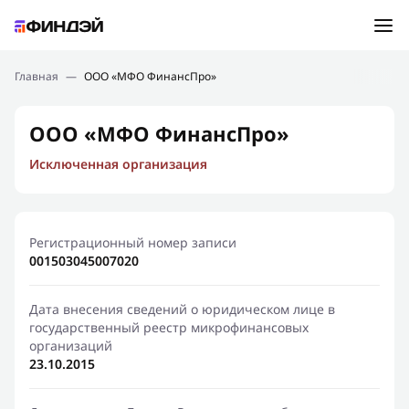
Ошибка:
Контактная форма не найдена.
Подбор займа
Главная
—
ООО «МФО ФинансПро»
Спасибо, что написали нам
Мы свяжемся с Вами в ближайшее время и сообщим
Новости
ООО «МФО ФинансПро»
результат
Исключенная организация
Отправить новый запрос
Финансовое просвещение
Регистрационный номер записи
001503045007020
Дата внесения сведений о юридическом лице в
государственный реестр микрофинансовых
организаций
23.10.2015