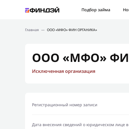
Ошибк
Подбор займа
Но
Подбор займа
Спаси
Главная
—
ООО «МФО» ФИН ОРГАНИКА»
Новости
Мы св
Финансовое просвещение
ООО «МФО» ФИ
Исключенная организация
Регистрационный номер записи
Дата внесения сведений о юридическом лице в