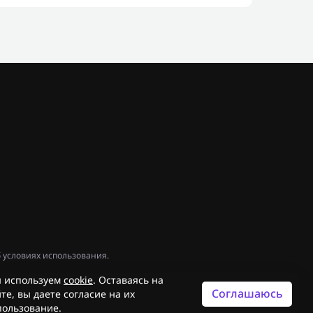
 условиях использования.
 используем
cookie
. Оставаясь на
Соглашаюсь
те, вы даете согласие на их
пользование.