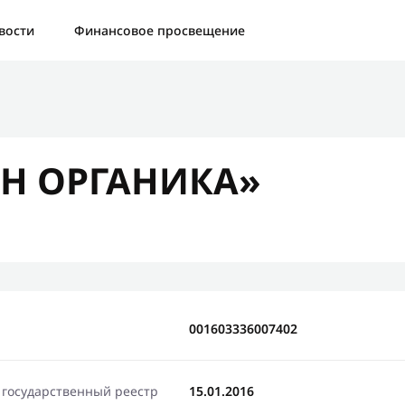
а:
Контактная форма не найдена.
вости
Финансовое просвещение
бо, что написали нам
яжемся с Вами в ближайшее время и сообщим результат
Н ОРГАНИКА»
Отправить новый запрос
001603336007402
 государственный реестр
15.01.2016