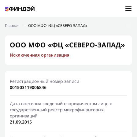
Ошибка:
Контактная форма не найдена.
Подбор займа
Главная
—
ООО МФО «ФЦ «СЕВЕРО-ЗАПАД»
Спасибо, что написали нам
Мы свяжемся с Вами в ближайшее время и сообщим
Новости
ООО МФО «ФЦ «СЕВЕРО-ЗАПАД»
результат
Исключенная организация
Отправить новый запрос
Финансовое просвещение
Регистрационный номер записи
001503119006846
Дата внесения сведений о юридическом лице в
государственный реестр микрофинансовых
организаций
21.09.2015