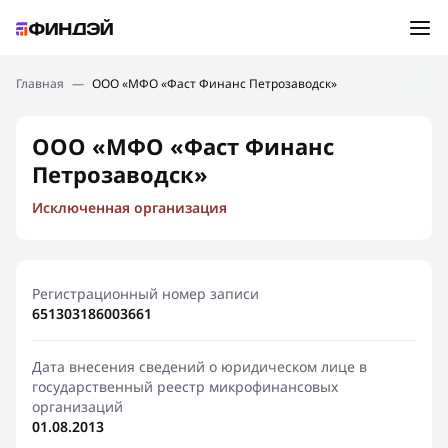
Ошибка:
Контактная форма не найдена.
Подбор займа
Главная
—
ООО «МФО «Фаст Финанс Петрозаводск»
Спасибо, что написали нам
Мы свяжемся с Вами в ближайшее время и сообщим
Новости
ООО «МФО «Фаст Финанс
результат
Петрозаводск»
Отправить новый запрос
Финансовое просвещение
Исключенная организация
Регистрационный номер записи
651303186003661
Дата внесения сведений о юридическом лице в
государственный реестр микрофинансовых
организаций
01.08.2013