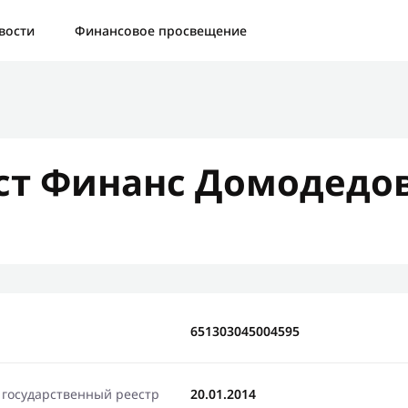
а:
Контактная форма не найдена.
вости
Финансовое просвещение
бо, что написали нам
яжемся с Вами в ближайшее время и сообщим результат
т Финанс Домодедо
Отправить новый запрос
651303045004595
 государственный реестр
20.01.2014