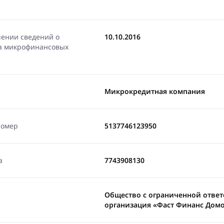
чении сведений о
10.10.2016
ра микрофинансовых
Микрокредитная компания
номер
5137746123950
а
7743908130
Общество с ограниченной отве
организация «Фаст Финанс Дом