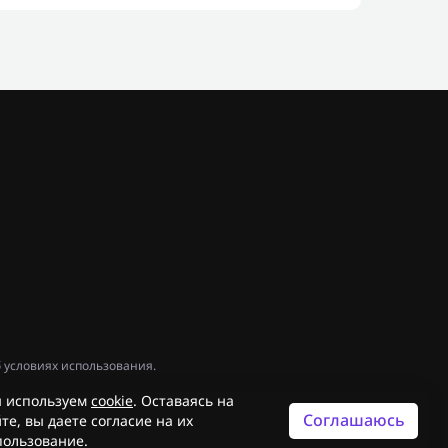
 условиях использования.
 используем
cookie
. Оставаясь на
Соглашаюсь
те, вы даете согласие на их
пользование.