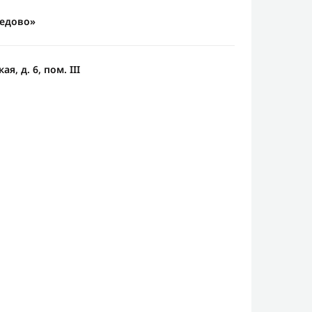
едово»
я, д. 6, пом. III