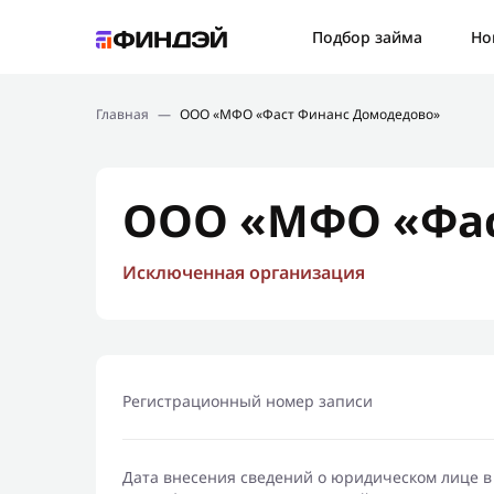
Ошибк
Подбор займа
Но
Подбор займа
Спаси
Главная
—
ООО «МФО «Фаст Финанс Домодедово»
Новости
Мы св
Финансовое просвещение
ООО «МФО «Фас
Исключенная организация
Регистрационный номер записи
Дата внесения сведений о юридическом лице в