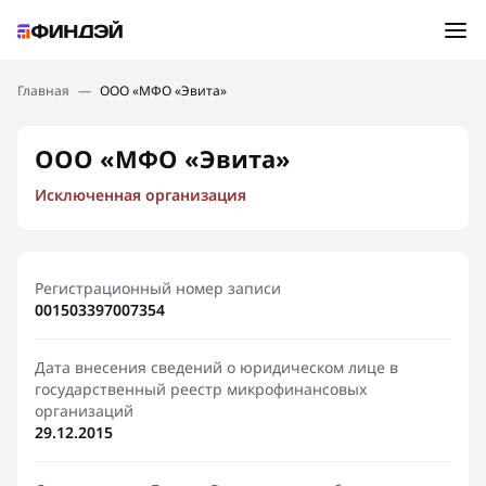
Ошибка:
Контактная форма не найдена.
Подбор займа
Главная
—
ООО «МФО «Эвита»
Спасибо, что написали нам
Мы свяжемся с Вами в ближайшее время и сообщим
Новости
ООО «МФО «Эвита»
результат
Исключенная организация
Отправить новый запрос
Финансовое просвещение
Регистрационный номер записи
001503397007354
Дата внесения сведений о юридическом лице в
государственный реестр микрофинансовых
организаций
29.12.2015