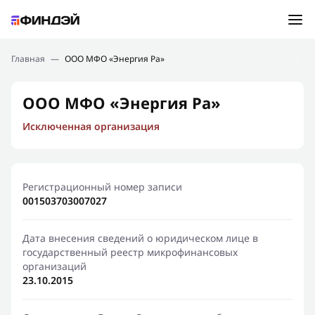
Ошибка:
Контактная форма не найдена.
Подбор займа
Главная
—
ООО МФО «Энергия Ра»
Спасибо, что написали нам
Мы свяжемся с Вами в ближайшее время и сообщим
Новости
ООО МФО «Энергия Ра»
результат
Исключенная организация
Отправить новый запрос
Финансовое просвещение
Регистрационный номер записи
001503703007027
Дата внесения сведений о юридическом лице в
государственный реестр микрофинансовых
организаций
23.10.2015