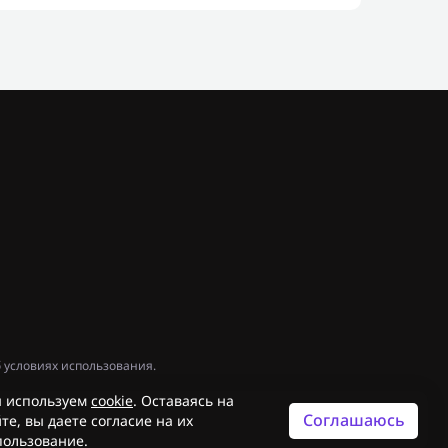
 условиях использования.
 используем
cookie
. Оставаясь на
Соглашаюсь
те, вы даете согласие на их
пользование.