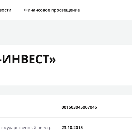
а:
Контактная форма не найдена.
вости
Финансовое просвещение
бо, что написали нам
яжемся с Вами в ближайшее время и сообщим результат
-ИНВЕСТ»
Отправить новый запрос
001503045007045
 государственный реестр
23.10.2015