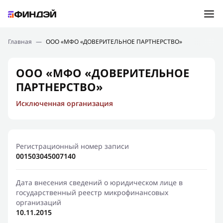
Ошибка:
Контактная форма не найдена.
Подбор займа
Главная
—
ООО «МФО «ДОВЕРИТЕЛЬНОЕ ПАРТНЕРСТВО»
Спасибо, что написали нам
Мы свяжемся с Вами в ближайшее время и сообщим
Новости
ООО «МФО «ДОВЕРИТЕЛЬНОЕ
результат
ПАРТНЕРСТВО»
Отправить новый запрос
Финансовое просвещение
Исключенная организация
Регистрационный номер записи
001503045007140
Дата внесения сведений о юридическом лице в
государственный реестр микрофинансовых
организаций
10.11.2015