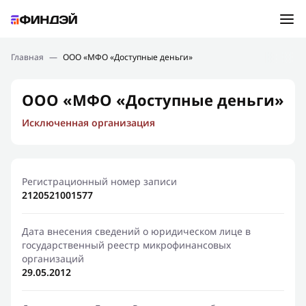
Ошибка:
Контактная форма не найдена.
Подбор займа
Главная
—
ООО «МФО «Доступные деньги»
Спасибо, что написали нам
Мы свяжемся с Вами в ближайшее время и сообщим
Новости
ООО «МФО «Доступные деньги»
результат
Исключенная организация
Отправить новый запрос
Финансовое просвещение
Регистрационный номер записи
2120521001577
Дата внесения сведений о юридическом лице в
государственный реестр микрофинансовых
организаций
29.05.2012