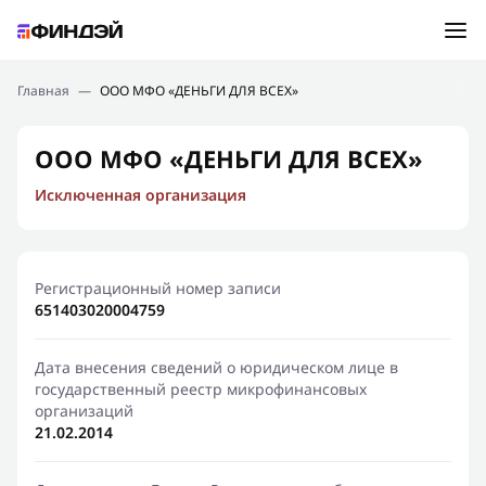
Ошибка:
Контактная форма не найдена.
Подбор займа
Главная
—
ООО МФО «ДЕНЬГИ ДЛЯ ВСЕХ»
Спасибо, что написали нам
Мы свяжемся с Вами в ближайшее время и сообщим
Новости
ООО МФО «ДЕНЬГИ ДЛЯ ВСЕХ»
результат
Исключенная организация
Отправить новый запрос
Финансовое просвещение
Регистрационный номер записи
651403020004759
Дата внесения сведений о юридическом лице в
государственный реестр микрофинансовых
организаций
21.02.2014