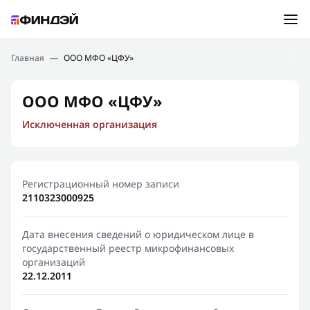
Ошибка:
Контактная форма не найдена.
Подбор займа
Главная
—
ООО МФО «ЦФУ»
Спасибо, что написали нам
Мы свяжемся с Вами в ближайшее время и сообщим
Новости
ООО МФО «ЦФУ»
результат
Исключенная организация
Отправить новый запрос
Финансовое просвещение
Регистрационный номер записи
2110323000925
Дата внесения сведений о юридическом лице в
государственный реестр микрофинансовых
организаций
22.12.2011