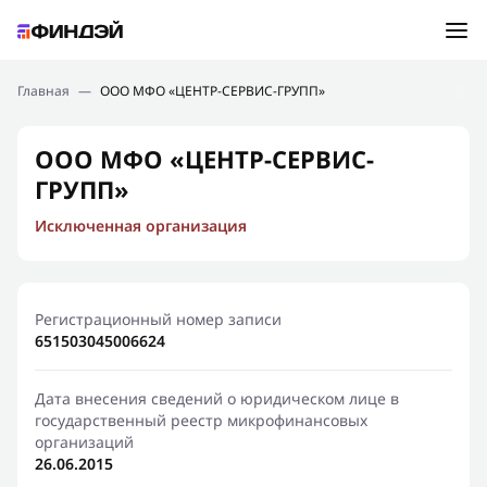
Ошибка:
Контактная форма не найдена.
Подбор займа
Главная
—
ООО МФО «ЦЕНТР-СЕРВИС-ГРУПП»
Спасибо, что написали нам
Мы свяжемся с Вами в ближайшее время и сообщим
Новости
ООО МФО «ЦЕНТР-СЕРВИС-
результат
ГРУПП»
Отправить новый запрос
Финансовое просвещение
Исключенная организация
Регистрационный номер записи
651503045006624
Дата внесения сведений о юридическом лице в
государственный реестр микрофинансовых
организаций
26.06.2015