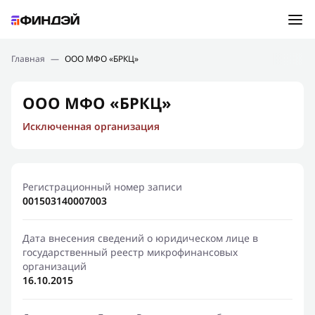
Ошибка:
Контактная форма не найдена.
Подбор займа
Главная
—
ООО МФО «БРКЦ»
Спасибо, что написали нам
Мы свяжемся с Вами в ближайшее время и сообщим
Новости
ООО МФО «БРКЦ»
результат
Исключенная организация
Отправить новый запрос
Финансовое просвещение
Регистрационный номер записи
001503140007003
Дата внесения сведений о юридическом лице в
государственный реестр микрофинансовых
организаций
16.10.2015