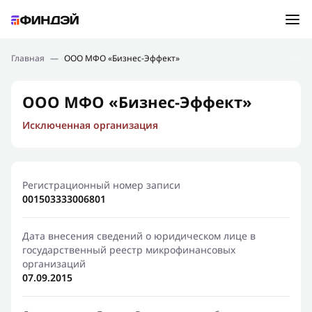
Ошибка:
Контактная форма не найдена.
Подбор займа
Главная
—
ООО МФО «Бизнес-Эффект»
Спасибо, что написали нам
Мы свяжемся с Вами в ближайшее время и сообщим
Новости
ООО МФО «Бизнес-Эффект»
результат
Исключенная организация
Отправить новый запрос
Финансовое просвещение
Регистрационный номер записи
001503333006801
Дата внесения сведений о юридическом лице в
государственный реестр микрофинансовых
организаций
07.09.2015