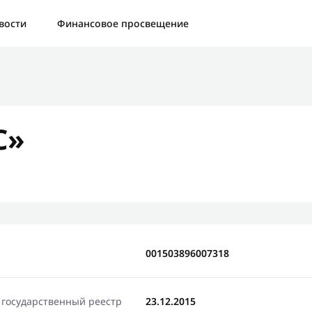
а:
Контактная форма не найдена.
вости
Финансовое просвещение
бо, что написали нам
яжемся с Вами в ближайшее время и сообщим результат
С»
Отправить новый запрос
001503896007318
 государственный реестр
23.12.2015