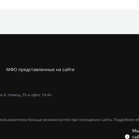
МФО представленные на сайте
ра А, помещ. 55-н офис 10-4ч
ь пользователям больше возможностей при посещении сайта. Подробнее об
Мы
сай