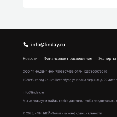
info@finday.ru
Новости
Финансовое просвещение
Эксперты
ООО "ФИНДЕЙ" ИНН:7805807456 ОГРН:1237800079010
198095, город Санкт-Петербург, ул Ивана Черных, д. 29 лите
info@finday.ru
Мы используем файлы cookie для того, чтобы предоставит
© 2023, «ФИНДЕЙ»
Политика конфиденциальности