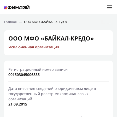
Ошибка:
Контактная форма не найдена.
Подбор займа
Главная
—
ООО МФО «БАЙКАЛ-КРЕДО»
Спасибо, что написали нам
Мы свяжемся с Вами в ближайшее время и сообщим
Новости
ООО МФО «БАЙКАЛ-КРЕДО»
результат
Исключенная организация
Отправить новый запрос
Финансовое просвещение
Регистрационный номер записи
001503045006835
Дата внесения сведений о юридическом лице в
государственный реестр микрофинансовых
организаций
21.09.2015