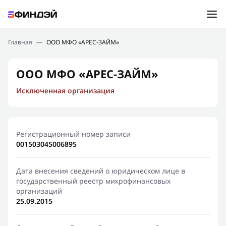
Ошибка:
Контактная форма не найдена.
Подбор займа
Главная
—
ООО МФО «АРЕС-ЗАЙМ»
Спасибо, что написали нам
Мы свяжемся с Вами в ближайшее время и сообщим
Новости
ООО МФО «АРЕС-ЗАЙМ»
результат
Исключенная организация
Отправить новый запрос
Финансовое просвещение
Регистрационный номер записи
001503045006895
Дата внесения сведений о юридическом лице в
государственный реестр микрофинансовых
организаций
25.09.2015