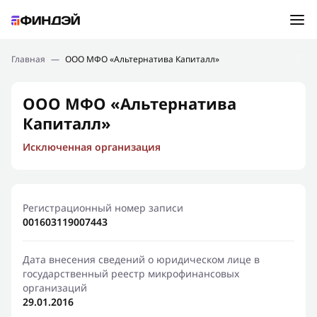
Ошибка:
Контактная форма не найдена.
Подбор займа
Главная
—
ООО МФО «Альтернатива Капиталл»
Спасибо, что написали нам
Мы свяжемся с Вами в ближайшее время и сообщим
Новости
ООО МФО «Альтернатива
результат
Капиталл»
Отправить новый запрос
Финансовое просвещение
Исключенная организация
Регистрационный номер записи
001603119007443
Дата внесения сведений о юридическом лице в
государственный реестр микрофинансовых
организаций
29.01.2016