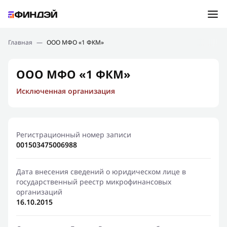
Ошибка:
Контактная форма не найдена.
Подбор займа
Главная
—
ООО МФО «1 ФКМ»
Спасибо, что написали нам
Мы свяжемся с Вами в ближайшее время и сообщим
Новости
ООО МФО «1 ФКМ»
результат
Исключенная организация
Отправить новый запрос
Финансовое просвещение
Регистрационный номер записи
001503475006988
Дата внесения сведений о юридическом лице в
государственный реестр микрофинансовых
организаций
16.10.2015