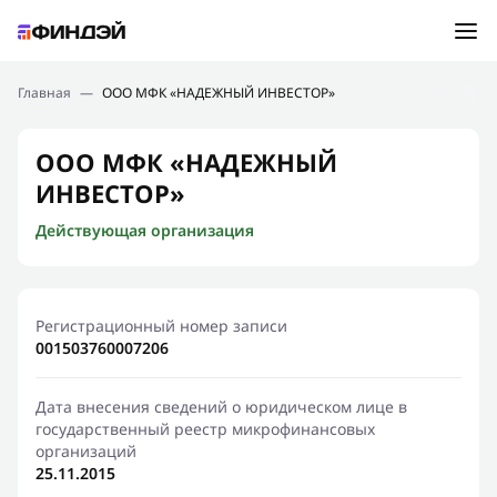
Ошибка:
Контактная форма не найдена.
Подбор займа
Главная
—
ООО МФК «НАДЕЖНЫЙ ИНВЕСТОР»
Спасибо, что написали нам
Мы свяжемся с Вами в ближайшее время и сообщим
Новости
ООО МФК «НАДЕЖНЫЙ
результат
ИНВЕСТОР»
Отправить новый запрос
Финансовое просвещение
Действующая организация
Регистрационный номер записи
001503760007206
Дата внесения сведений о юридическом лице в
государственный реестр микрофинансовых
организаций
25.11.2015