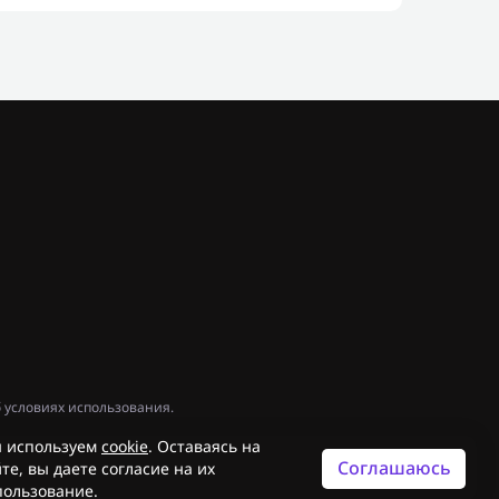
 условиях использования.
 используем
cookie
. Оставаясь на
Соглашаюсь
те, вы даете согласие на их
пользование.