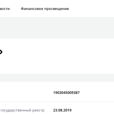
а:
Контактная форма не найдена.
вости
Финансовое просвещение
бо, что написали нам
яжемся с Вами в ближайшее время и сообщим результат
»
Отправить новый запрос
1903045009387
 государственный реестр
23.08.2019