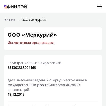
Ошибка:
Контактная форма не найдена.
Подбор займа
Главная
—
ООО «Меркурий»
Спасибо, что написали нам
Мы свяжемся с Вами в ближайшее время и сообщим
Новости
ООО «Меркурий»
результат
Исключенная организация
Отправить новый запрос
Финансовое просвещение
Регистрационный номер записи
651303388004465
Дата внесения сведений о юридическом лице в
государственный реестр микрофинансовых
организаций
19.12.2013