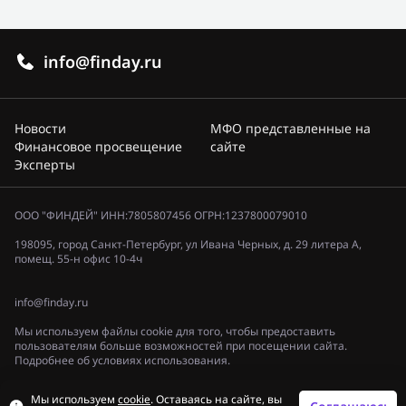
info@finday.ru
Новости
МФО представленные на
Финансовое просвещение
сайте
Эксперты
ООО "ФИНДЕЙ" ИНН:7805807456 ОГРН:1237800079010
198095, город Санкт-Петербург, ул Ивана Черных, д. 29 литера А,
помещ. 55-н офис 10-4ч
info@finday.ru
Мы используем файлы cookie для того, чтобы предоставить
пользователям больше возможностей при посещении сайта.
Подробнее об условиях использования.
Политика конфиденциальности
Мы используем
cookie
. Оставаясь на сайте, вы
© 2023, «ФИНДЕЙ»