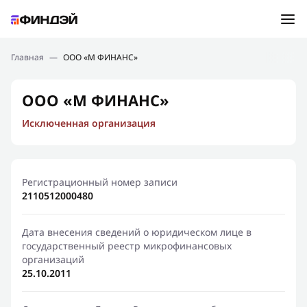
Ошибка:
Контактная форма не найдена.
Подбор займа
Главная
—
ООО «М ФИНАНС»
Спасибо, что написали нам
Мы свяжемся с Вами в ближайшее время и сообщим
Новости
ООО «М ФИНАНС»
результат
Исключенная организация
Отправить новый запрос
Финансовое просвещение
Регистрационный номер записи
2110512000480
Дата внесения сведений о юридическом лице в
государственный реестр микрофинансовых
организаций
25.10.2011