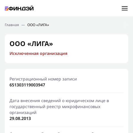
Ошибка:
Контактная форма не найдена.
Подбор займа
Главная
—
ООО «ЛИГА»
Спасибо, что написали нам
Мы свяжемся с Вами в ближайшее время и сообщим
Новости
ООО «ЛИГА»
результат
Исключенная организация
Отправить новый запрос
Финансовое просвещение
Регистрационный номер записи
651303119003947
Дата внесения сведений о юридическом лице в
государственный реестр микрофинансовых
организаций
29.08.2013