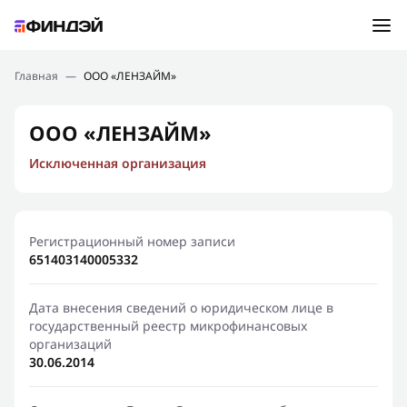
Ошибка:
Контактная форма не найдена.
Подбор займа
Главная
—
ООО «ЛЕНЗАЙМ»
Спасибо, что написали нам
Мы свяжемся с Вами в ближайшее время и сообщим
Новости
ООО «ЛЕНЗАЙМ»
результат
Исключенная организация
Отправить новый запрос
Финансовое просвещение
Регистрационный номер записи
651403140005332
Дата внесения сведений о юридическом лице в
государственный реестр микрофинансовых
организаций
30.06.2014