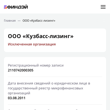
Ошибка:
Контактная форма не найдена.
Подбор займа
Главная
—
ООО «Кузбасс-лизинг»
Спасибо, что написали нам
Мы свяжемся с Вами в ближайшее время и сообщим
Новости
ООО «Кузбасс-лизинг»
результат
Исключенная организация
Отправить новый запрос
Финансовое просвещение
Регистрационный номер записи
2110742000305
Дата внесения сведений о юридическом лице в
государственный реестр микрофинансовых
организаций
03.08.2011