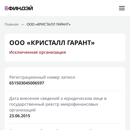
Ошибка:
Контактная форма не найдена.
Подбор займа
Главная
—
ООО «КРИСТАЛЛ ГАРАНТ»
Спасибо, что написали нам
Мы свяжемся с Вами в ближайшее время и сообщим
Новости
ООО «КРИСТАЛЛ ГАРАНТ»
результат
Исключенная организация
Отправить новый запрос
Финансовое просвещение
Регистрационный номер записи
651503045006597
Дата внесения сведений о юридическом лице в
государственный реестр микрофинансовых
организаций
23.06.2015