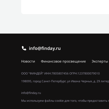
info@finday.ru
Новости
Финансовое просвещение
Эксперты
ООО "ФИНДЕЙ" ИНН:7805807456 ОГРН:1237800079010
198095, город Санкт-Петербург, ул Ивана Черных, д. 29 лите
info@finday.ru
Мы используем файлы cookie для того, чтобы предоставит