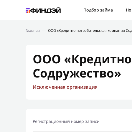
Ошибк
Подбор займа
Но
Подбор займа
Спаси
Главная
—
ООО «Кредитно-потребительская компания Со
Новости
Мы св
Финансовое просвещение
ООО «Кредитно
Содружество»
Исключенная организация
Регистрационный номер записи